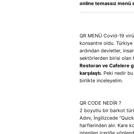
online temassız menü s
QR MENÜ Covid-19 virüs
konsantre oldu. Türkiye
ardından devletler, insan
sektörlerden birisi olan
Restoran ve Cafelere gi
karşılaştı.
Peki nedir bu 
birlikte inceleyelim.
QR CODE NEDİR ?
2 boyutlu bir barkot tü
Adını, İngilizcede “Quic
harflerinden alır. Kare k
istenilen içeriğe yönlen