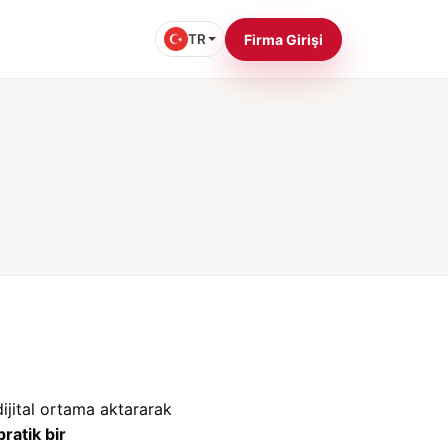
TR
Firma Girişi
ijital ortama aktararak
pratik bir