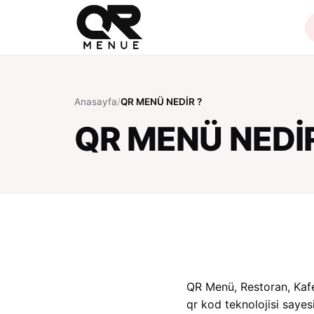
Anasayfa
/
QR MENÜ NEDİR ?
QR MENÜ NEDİR
QR Menü, Restoran, Kafe,
qr kod teknolojisi saye