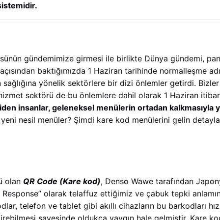
istemidir.
ünün gündemimize girmesi ile birlikte Dünya gündemi, pa
 açısından baktığımızda 1 Haziran tarihinde normalleşme adı
 sağlığına yönelik sektörlere bir dizi önlemler getirdi. Bizle
 hizmet sektörü de bu önlemlere dahil olarak 1 Haziran itibari
den insanlar, geleneksel menülerin ortadan kalkmasıyla ye
yeni nesil menüler? Şimdi kare kod menülerini gelin detayla
rü olan
QR Code (Kare kod)
, Denso Wawe tarafından Japonya’
k Response” olarak telaffuz ettiğimiz ve çabuk tepki anlamı
odlar, telefon ve tablet gibi akıllı cihazların bu barkodları hı
direbilmesi sayesinde oldukça yaygın hale gelmiştir. Kare kod