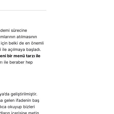
ndemi sürecine
mlarının atılmasının
r için belki de en önemli
 ile açılmaya başladı.
ni bir menü tarzı ile
rı ile beraber hep
da geliştirilmiştir.
na gelen ifadenin baş
zlıca okuyup bizleri
ların içerisine metin,