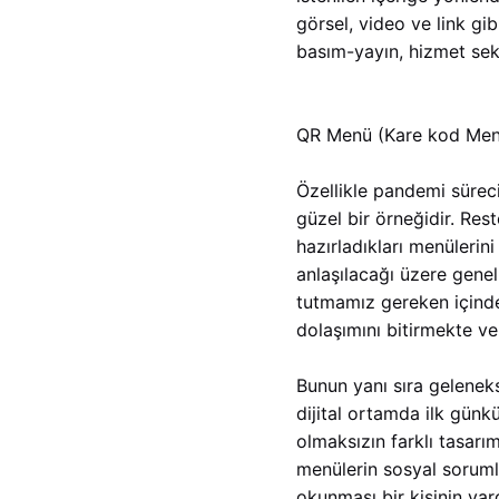
görsel, video ve link gibi
basım-yayın, hizmet sekt
QR Menü (Kare kod Men
Özellikle pandemi süreci
güzel bir örneğidir. Res
hazırladıkları menüleri
anlaşılacağı üzere gene
tutmamız gereken içind
dolaşımını bitirmekte ve
Bunun yanı sıra gelenek
dijital ortamda ilk günkü
olmaksızın farklı tasar
menülerin sosyal sorumlu
okunması bir kişinin ya