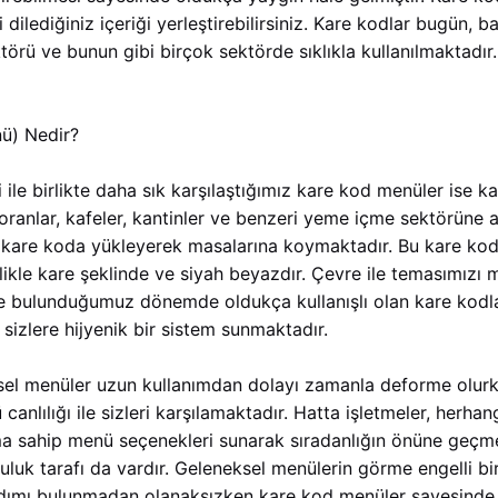
 dilediğiniz içeriği yerleştirebilirsiniz. Kare kodlar bugün, ba
örü ve bunun gibi birçok sektörde sıklıkla kullanılmaktadır.
ü) Nedir?
 ile birlikte daha sık karşılaştığımız kare kod menüler ise k
toranlar, kafeler, kantinler ve benzeri yeme içme sektörüne a
ni kare koda yükleyerek masalarına koymaktadır. Bu kare ko
llikle kare şeklinde ve siyah beyazdır. Çevre ile temasımız
e bulunduğumuz dönemde oldukça kullanışlı olan kare kodla
 sizlere hijyenik bir sistem sunmaktadır.
sel menüler uzun kullanımdan dolayı zamanla deforme olur
 canlılığı ile sizleri karşılamaktadır. Hatta işletmeler, herha
ıma sahip menü seçenekleri sunarak sıradanlığın önüne geçm
luk tarafı da vardır. Geleneksel menülerin görme engelli bi
rdımı bulunmadan olanaksızken kare kod menüler sayesinde 