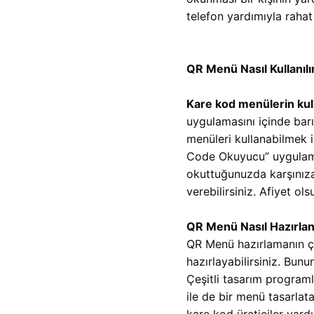
telefon yardımıyla rahat
QR Menü Nasıl Kullanılı
Kare kod menülerin kull
uygulamasını içinde bar
menüleri kullanabilmek 
Code Okuyucu” uygulama
okuttuğunuzda karşınıza
verebilirsiniz. Afiyet ols
QR Menü Nasıl Hazırlan
QR Menü hazırlamanın çeş
hazırlayabilirsiniz. Bun
Çeşitli tasarım programl
ile de bir menü tasarlat
kare kod üreticiler yar