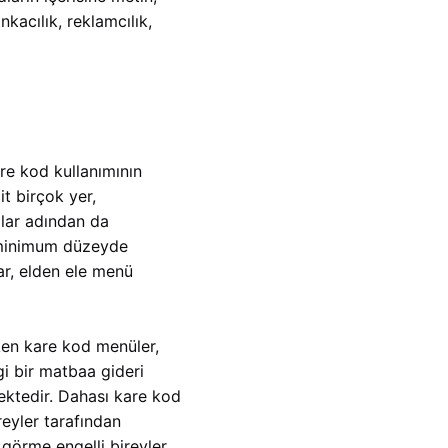
nkacılık, reklamcılık,
are kod kullanımının
it birçok yer,
dlar adından da
ı minimum düzeyde
r, elden ele menü
ken kare kod menüler,
ngi bir matbaa gideri
ektedir. Dahası kare kod
reyler tarafından
görme engelli bireyler