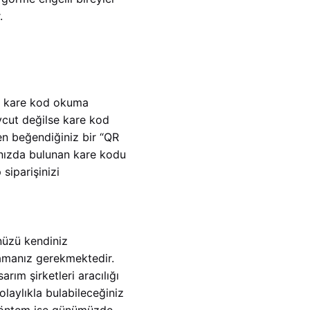
.
ndi kare kod okuma
vcut değilse kare kod
en beğendiğiniz bir “QR
nızda bulunan kare kodu
siparişinizi
nüzü kendiniz
rlamanız gerekmektedir.
rım şirketleri aracılığı
olaylıkla bulabileceğiniz
 yöntem ise günümüzde