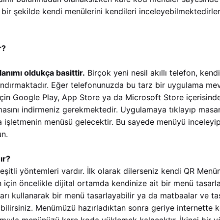
 bir şekilde kendi menülerini kendileri inceleyebilmektedirler
r?
anımı oldukça basittir.
Birçok yeni nesil akıllı telefon, ke
ındırmaktadır. Eğer telefonunuzda bu tarz bir uygulama me
için Google Play, App Store ya da Microsoft Store içerisind
sını indirmeniz gerekmektedir. Uygulamaya tıklayıp masa
 işletmenin menüsü gelecektir. Bu sayede menüyü inceleyip 
un.
ır?
itli yöntemleri vardır. İlk olarak dilerseniz kendi QR Menü
un için öncelikle dijital ortamda kendinize ait bir menü tasa
arı kullanarak bir menü tasarlayabilir ya da matbaalar ve tasa
abilirsiniz. Menümüzü hazırladıktan sonra geriye internette k
dımıyla menünüzü kare koda yüklemek kalacaktır. İkinci bir