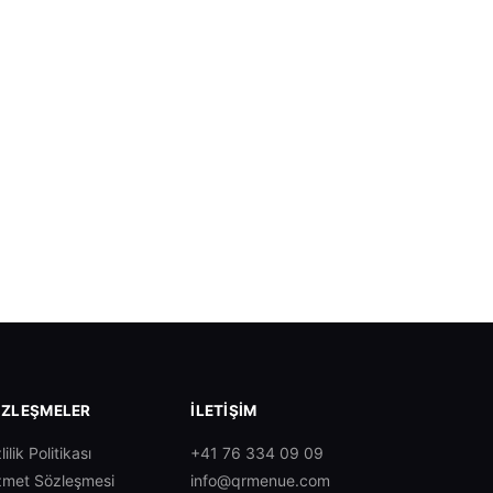
ZLEŞMELER
İLETIŞIM
lilik Politikası
+41 76 334 09 09
zmet Sözleşmesi
info@qrmenue.com