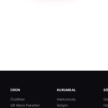
ÜRÜN
KURUMSAL
SÖ
Özellikler
Hakkımızda
Giz
QR Menü Paketleri
İletişim
Hi