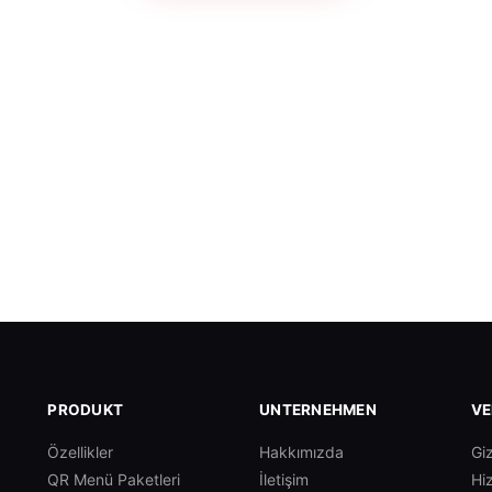
PRODUKT
UNTERNEHMEN
VE
Özellikler
Hakkımızda
Giz
QR Menü Paketleri
İletişim
Hi