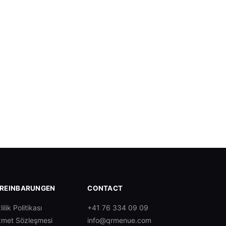
REINBARUNGEN
CONTACT
lilik Politikası
+41 76 334 09 09
zmet Sözleşmesi
info@qrmenue.com