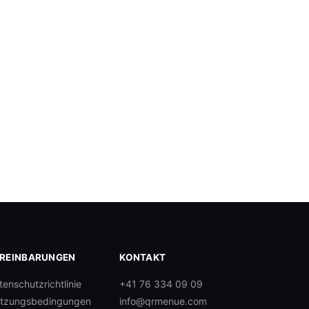
REINBARUNGEN
KONTAKT
tenschutzrichtlinie
+41 76 334 09 09
tzungsbedingungen
info@qrmenue.com